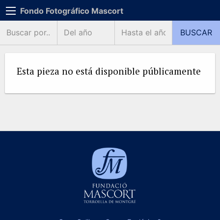
Fondo Fotográfico Mascort
Esta pieza no está disponible públicamente