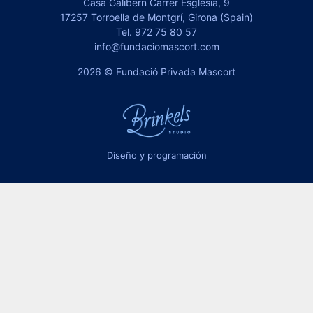
Casa Galibern Carrer Església, 9
17257 Torroella de Montgrí, Girona (Spain)
Tel.
972 75 80 57
info@fundaciomascort.com
2026 © Fundació Privada Mascort
Diseño y programación