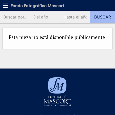
Fondo Fotográfico Mascort
Esta pieza no está disponible públicamente