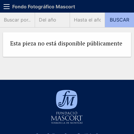
Fondo Fotográfico Mascort
Esta pieza no está disponible públicamente