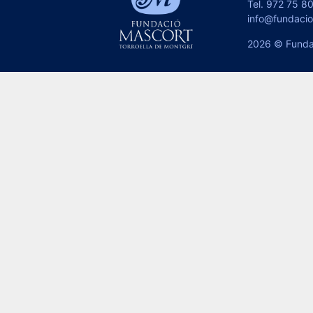
Tel.
972 75 80
info@fundaci
2026 © Funda