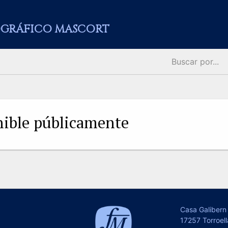
GRÁFICO MASCORT
onible públicamente
Casa Galibern 
17257 Torroell