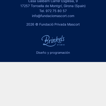
Casa Galibern Carrer Església, 9
17257 Torroella de Montgrí, Girona (Spain)
Tel.
972 75 80 57
info@fundaciomascort.com
2026 © Fundació Privada Mascort
Diseño y programación