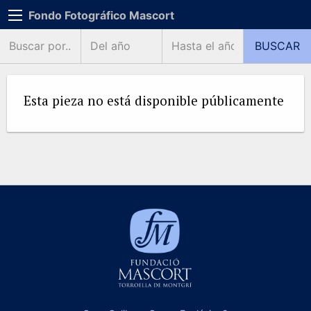
Fondo Fotográfico Mascort
Esta pieza no está disponible públicamente