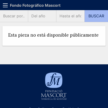
Fondo Fotográfico Mascort
Esta pieza no está disponible públicamente