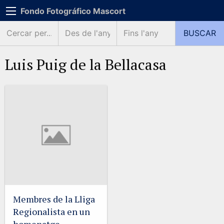
Fondo Fotográfico Mascort
Luis Puig de la Bellacasa
Membres de la Lliga
Regionalista en un