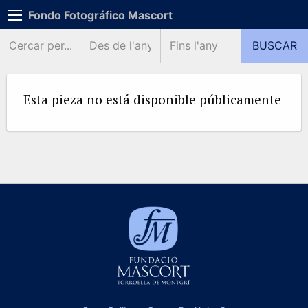
Fondo Fotográfico Mascort
Esta pieza no está disponible públicamente