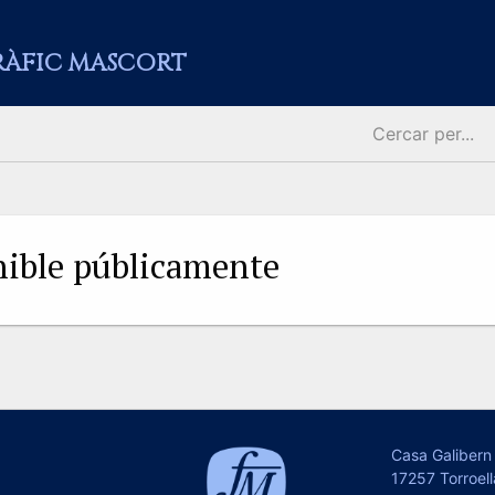
RÀFIC MASCORT
onible públicamente
Casa Galibern 
17257 Torroell