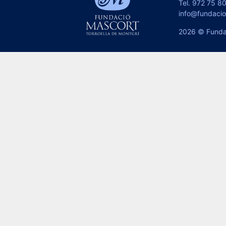
Tel.
972 75 80
info@fundaci
2026 © Funda