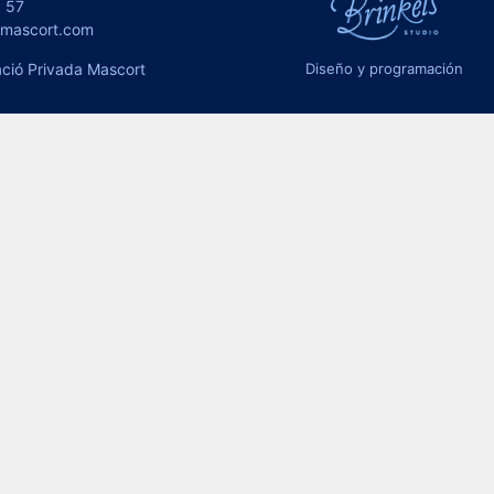
 57
omascort.com
ció Privada Mascort
Diseño y programación