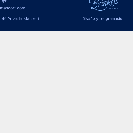
 57
omascort.com
ció Privada Mascort
Diseño y programación