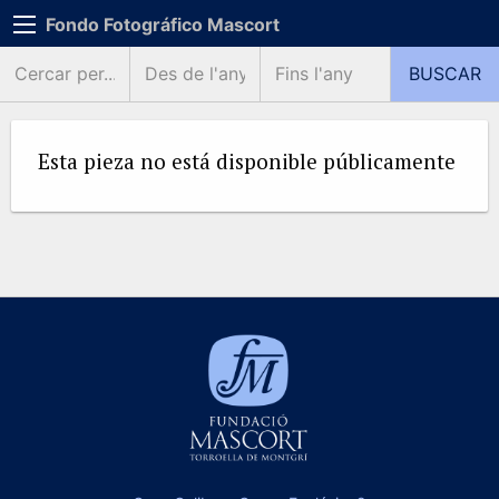
Fondo Fotográfico Mascort
Esta pieza no está disponible públicamente