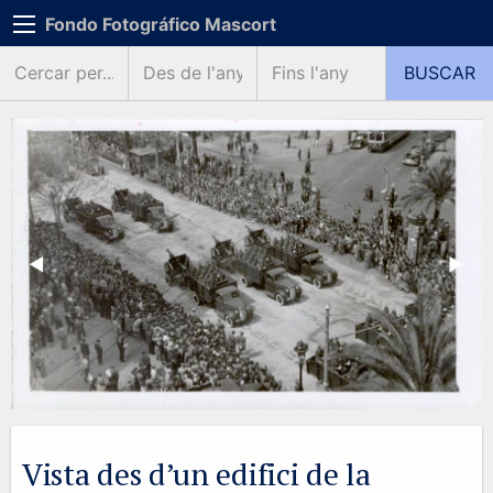
Fondo Fotográfico Mascort
Previous Slide
◀︎
Next 
▶︎
Vista des d’un edifici de la