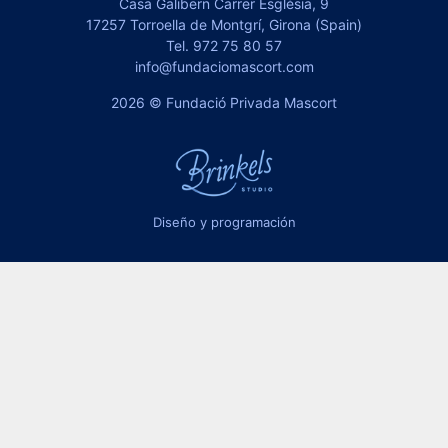
Casa Galibern Carrer Església, 9
17257 Torroella de Montgrí, Girona (Spain)
Tel.
972 75 80 57
info@fundaciomascort.com
2026 © Fundació Privada Mascort
Diseño y programación