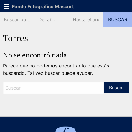
Fondo Fotográfico Mascort
Torres
No se encontró nada
Parece que no podemos encontrar lo que estás
buscando. Tal vez buscar puede ayudar.