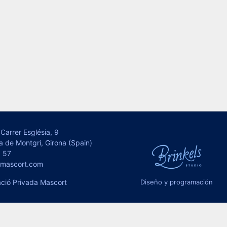
Carrer Església, 9
a de Montgrí, Girona (Spain)
 57
omascort.com
ció Privada Mascort
Diseño y programación