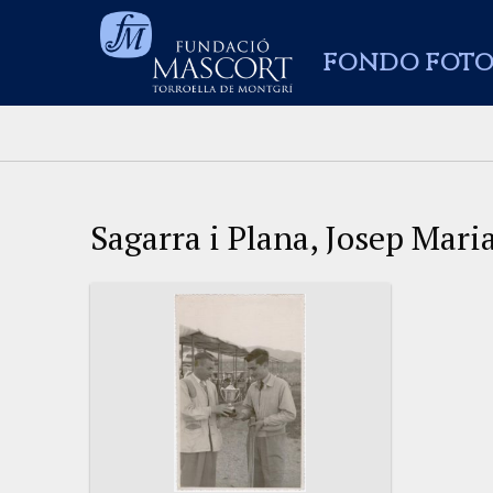
FONDO FOTO
Sagarra i Plana, Josep Mari