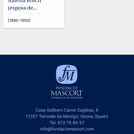
Amelia Bruch
(esposa de...
[1890-1900]
Casa Galibern Carrer Església, 9
17257 Torroella de Montgrí, Girona (Spain)
Tel.
972 75 80 57
info@fundaciomascort.com