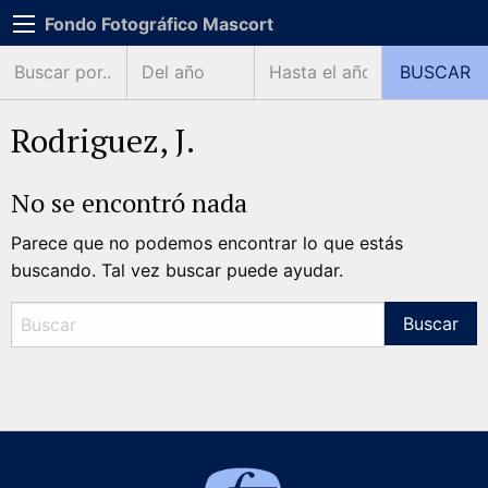
Fondo Fotográfico Mascort
Rodriguez, J.
No se encontró nada
Parece que no podemos encontrar lo que estás
buscando. Tal vez buscar puede ayudar.