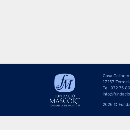
Casa Galibern 
17257 Torroell
Tel.
972 75 80
info@fundaci
2026 © Funda